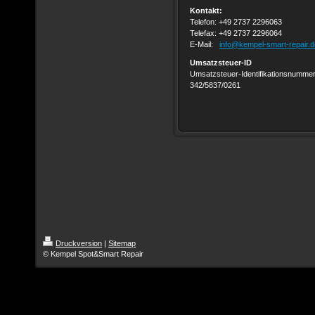
Kontakt:
Telefon: +49 2737 2296063
Telefax: +49 2737 2296064
E-Mail:
info@kempel-smart-repair.d
Umsatzsteuer-ID
Umsatzsteuer-Identifikationsnumme
342/5837/0261
Druckversion
|
Sitemap
© Kempel Spot&Smart Repair