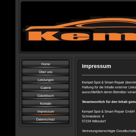
Home
Impressum
Über uns
Leistungen
Kempel Spot & Smart-Repair
übernimm
Haftung für die Inhalte externer Links
Galerie
ausschließlich deren Betreiber verant
Gästebuch
Verantwortlich für den Inhalt ge
Kontakt
Impressum
Kempel Spot & Smart-Repair GmbH
Schmiedestr. 4
Datenschutz
57234 Wilnsdorf
Vertretungsberechtigte Gesellschaf