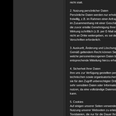
nicht statt.
2. Nutzung persönlicher Daten
Persönliche Daten werden nur erhob
freiwillig, z.B. im Rahmen einer Anfr
im Zusammenhang mit einer Geschäft
die zuvor erteilte Genehmigung Ihrer
Wirkung schriftlich (z.B. per E-Mail
nicht an Dritte weitergeben, es sei d
Vorschriften erforderlich.
3. Auskunft, Änderung und Löschung
Gemäß geltendem Recht können Sie je
welche personenbezogenen Daten bei
entsprechende Mitteilung hierzu erh
4. Sicherheit Ihrer Daten
Ihre uns zur Verfügung gestellten pe
technischen sowie organisatorische
sie für den Zugriff unberechtigter Dr
sehr sensiblen Daten oder Informati
nutzen, da eine vollständige Datensi
kann.
5. Cookies
Auf einigen unserer Seiten verwende
Nutzung unserer Webseiten zu erleic
Textdateien, die nur für die Dauer I