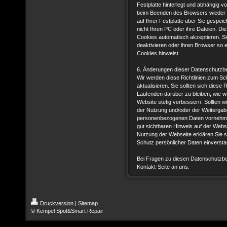
Festplatte hinterlegt und abhängig 
beim Beenden des Browsers wieder g
auf Ihrer Festplatte über Sie gespei
nicht Ihren PC oder ihre Dateien. Die
Cookies automatisch akzeptieren. S
deaktivieren oder ihren Browser so e
Cookies hinweist.
6. Änderungen dieser Datenschutz
Wir werden diese Richtlinien zum Sch
aktualisieren. Sie sollten sich diese
Laufenden darüber zu bleiben, wie wi
Website stetig verbessern. Sollten 
der Nutzung und/oder der Weitergabe
personenbezogenen Daten vornehmen
gut sichtbaren Hinweis auf der Web
Nutzung der Webseite erklären Sie s
Schutz persönlicher Daten einverst
Bei Fragen zu diesen Datenschutzbe
Kontakt-Seite an uns.
Druckversion
|
Sitemap
© Kempel Spot&Smart Repair