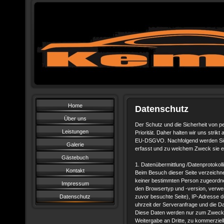
Home
Datenschutz
Über uns
Der Schutz und die Sicherheit von p
Leistungen
Priorität. Daher halten wir uns stri
EU-DSGVO. Nachfolgend werden Sie d
Galerie
erfasst und zu welchem Zweck sie 
Gästebuch
1. Datenübermittlung /Datenprotokoll
Kontakt
Beim Besuch dieser Seite verzeichne
keiner bestimmten Person zugeordne
Impressum
den Browsertyp und -version, verwe
Datenschutz
zuvor besuchte Seite), IP-Adresse 
uhrzeit der Serveranfrage und die D
Diese Daten werden nur zum Zweck 
Weitergabe an Dritte, zu kommerziel